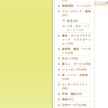
(77)
どちらの
動物病院・ペット(17)
ドラッグストア・薬局
(47)
薬局(35)
介護・福祉・ケア
センター(12)
整体・カイロプラクテ
ィック・リラクゼーシ
ョン(15)
接骨院・鍼灸・マッサ
ージ(24)
住まい(128)
暮らし・サービス(86)
ショッピング(220)
車・バイク・自転車
(125)
エンターテイメント
(58)
学校・施設(28)
病院(97)
公的サービス(148)