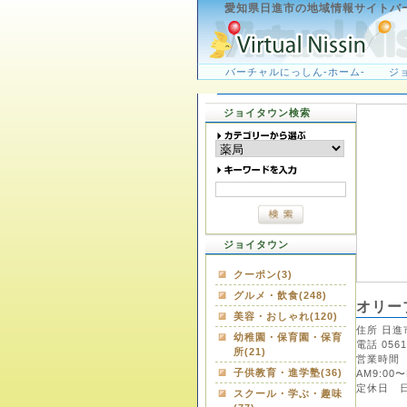
愛知県日進市の地域情報サイトバ
バーチャルにっしん-ホーム-
ジ
ジョイタウン検索
ジョイタウン
クーポン(3)
グルメ・飲食(248)
オリー
美容・おしゃれ(120)
住所 日進
幼稚園・保育園・保育
電話 0561
所(21)
営業時間 
子供教育・進学塾(36)
AM9:00〜
定休日 
スクール・学ぶ・趣味