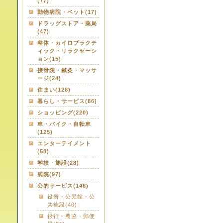
(77)
動物病院・ペット(17)
ドラッグストア・薬局
(47)
整体・カイロプラクテ
ィック・リラクゼーシ
ョン(15)
接骨院・鍼灸・マッサ
ージ(24)
住まい(128)
暮らし・サービス(86)
ショッピング(220)
車・バイク・自転車
(125)
エンターテイメント
(58)
学校・施設(28)
病院(97)
公的サービス(148)
役所・公民館・公
共施設(40)
銀行・農協・郵便