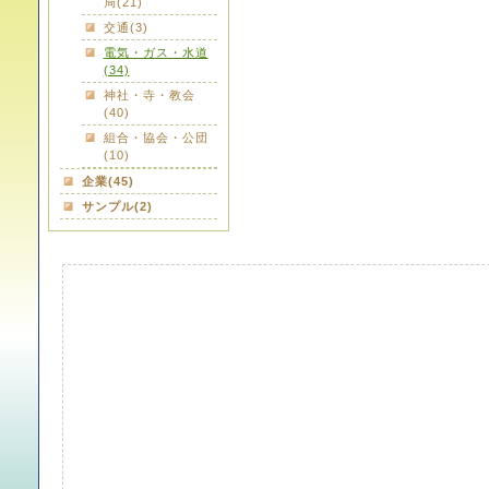
局(21)
交通(3)
電気・ガス・水道
(34)
神社・寺・教会
(40)
組合・協会・公団
(10)
企業(45)
サンプル(2)