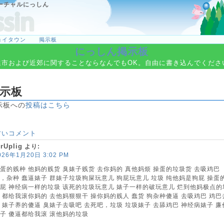
ーチャルにっしん
ョイタウン
掲示板
にっしん掲示板
進市および近郊に関することならなんでもOK。自由に書き込んでくださ
示板
示板への
投稿はこちら
古いコメント
irUplig
より:
026年1月20日 3:02 PM
蛋的贱种 他妈的贱货 臭婊子贱货 去你妈的 真他妈烦 操蛋的垃圾货 去吸鸡巴
，杂种 蠢逼婊子 群婊子垃圾狗屎玩意儿 狗屁玩意儿 垃圾 纯他妈是狗屁 操蛋
屁 神经病一样的垃圾 该死的垃圾玩意儿 婊子一样的破玩意儿 烂到他妈极点的
 都给我滚你妈的 去他妈狠狠干 操你妈的贱人 蠢货 狗杂种傻逼 去吸鸡巴 鸡巴
 婊子养的傻逼 臭婊子去吸吧 去死吧，垃圾 垃圾婊子 去舔鸡巴 神经病婊子 廉
子 傻逼都给我滚 滚他妈的垃圾