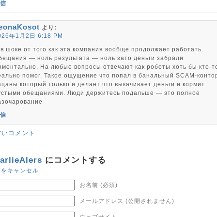
信
eonaKosot
より:
026年1月2日 6:18 PM
 в шоке от того как эта компания вообще продолжает работать.
бещания — ноль результата — ноль зато деньги забрали
оментально. На любые вопросы отвечают как роботы хоть бы кто-т
еально помог. Такое ощущение что попал в банальный SCAM-конто
ацаны который только и делает что выкачивает деньги и кормит
устыми обещаниями. Люди держитесь подальше — это полное
азочарование
信
古いコメント
arlieAlers
にコメントする
信をキャンセル
お名前 (必須)
メールアドレス (公開されません)