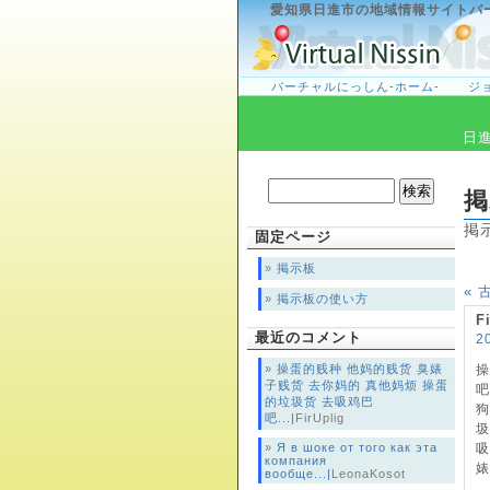
愛知県日進市の地域情報サイトバ
バーチャルにっしん-ホーム-
ジ
日
掲
掲
固定ページ
掲示板
« 
掲示板の使い方
F
最近のコメント
2
操蛋的贱种 他妈的贱货 臭婊
操
子贱货 去你妈的 真他妈烦 操蛋
吧
的垃圾货 去吸鸡巴
狗
吧...|
FirUplig
圾
Я в шоке от того как эта
吸
компания
婊
вообще...|
LeonaKosot