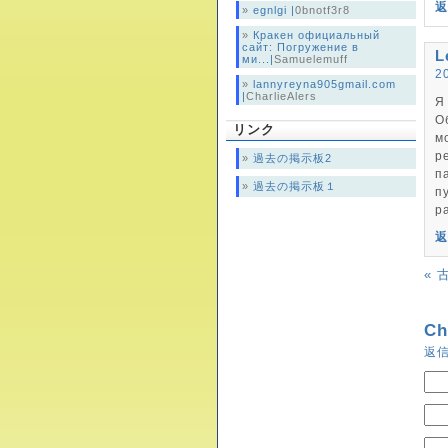
返
egnlgi |
0bnotf3r8
Кракен официальный
сайт: Погружение в
L
ми...|
Samuelemuff
2
lannyreyna905gmail.com
|
CharlieAlers
Я
О
リンク
м
р
過去の掲示板2
п
過去の掲示板１
п
р
返
« 
Ch
返