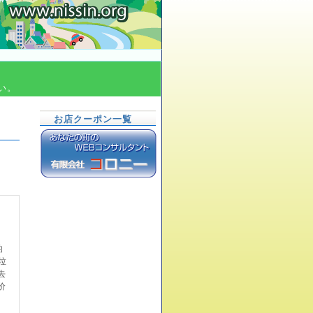
い。
お店クーポン一覧
的
垃
去
价