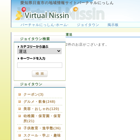
愛知県日進市の地域情報サイトバーチャルにっしん
バーチャルにっしん-ホーム-
ジョイタウン
掲示板
運送
ジョイタウン検索
2
件のお店がございます。
ジョイタウン
クーポン(3)
グルメ・飲食(248)
美容・おしゃれ(120)
幼稚園・保育園・保育
所(21)
子供教育・進学塾(36)
スクール・学ぶ・趣味