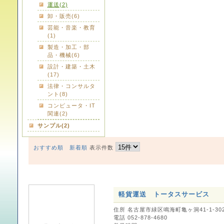
運送(2)
卸・販売(6)
芸能・音楽・教育
(1)
製造・加工・部
品・機械(6)
設計・建築・土木
(17)
法律・コンサルタ
ント(8)
コンピュータ・IT
関連(2)
サンプル(2)
おすすめ順
新着順
表示件数
軽貨運送 トータスサービス
住所 名古屋市緑区鳴海町亀ヶ洞41-1-30
電話 052-878-4680