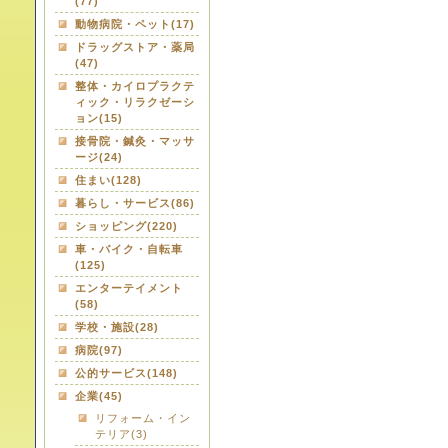
(77)
動物病院・ペット(17)
ドラッグストア・薬局
(47)
整体・カイロプラクテ
ィック・リラクゼーシ
ョン(15)
接骨院・鍼灸・マッサ
ージ(24)
住まい(128)
暮らし・サービス(86)
ショッピング(220)
車・バイク・自転車
(125)
エンターテイメント
(58)
学校・施設(28)
病院(97)
公的サービス(148)
企業(45)
リフォーム・イン
テリア(3)