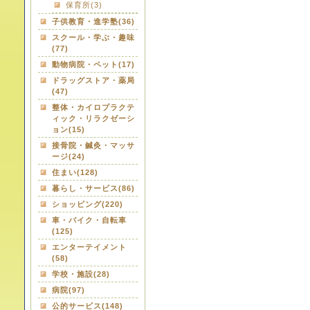
保育所(3)
子供教育・進学塾(36)
スクール・学ぶ・趣味
(77)
動物病院・ペット(17)
ドラッグストア・薬局
(47)
整体・カイロプラクテ
ィック・リラクゼーシ
ョン(15)
接骨院・鍼灸・マッサ
ージ(24)
住まい(128)
暮らし・サービス(86)
ショッピング(220)
車・バイク・自転車
(125)
エンターテイメント
(58)
学校・施設(28)
病院(97)
公的サービス(148)