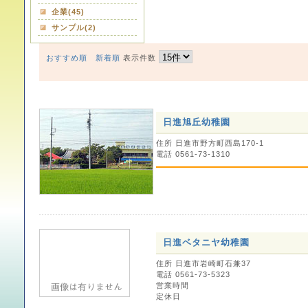
企業(45)
サンプル(2)
おすすめ順
新着順
表示件数
日進旭丘幼稚園
住所 日進市野方町西島170-1
電話 0561-73-1310
日進ベタニヤ幼稚園
住所 日進市岩崎町石兼37
電話 0561-73-5323
営業時間
定休日