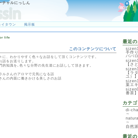
ーチャルにっしん
ョイタウン
掲示板
 life
最近の
siz
このコンテンツについて
手作
ババ
々に、わかりやすく色々なお話をして頂くコンテンツです。
siz
お話をお送りします。
【さ
門的知識を､色々な分野の先生達にお話しして頂きます。
siz
【ラ
ラルさんのアロマで元気になる話
ユ）
aさんの内面に働きかける美しさのお話
siz
葉エ
siz
番茶
カテゴ
di-
～
nat
～
自然
最近の