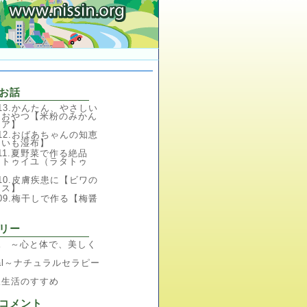
お話
en13.かんたん、やさしい
りおやつ【米粉のみかん
ロア】
en12.おばあちゃんの知恵
といも湿布】
en11.夏野菜で作る絶品
タトゥイユ（ラタトゥ
】
en10.皮膚疾患に【ビワの
キス】
en09.梅干しで作る【梅醤
】
リー
cha ～心と体で、美しく
ural～ナチュラルセラピー
派生活のすすめ
コメント