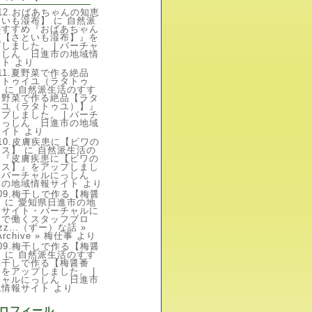
en12.おばあちゃんの知恵
といも湿布】
に
自然派
のすすめ『おばあちゃん
恵【さといも湿布】』を
しました。 | バーチャ
っしん 日進市の地域情
イト
より
en11.夏野菜で作る絶品
タトゥイユ（ラタトゥ
】
に
自然派生活のすす
夏野菜で作る絶品【ラタ
イユ（ラタトゥユ）】』
プしました。 | バーチ
にっしん 日進市の地域
サイト
より
en10.皮膚疾患に【ビワの
キス】
に
自然派生活の
め『皮膚疾患に【ビワの
キス】』をアップしまし
| バーチャルにっしん
市の地域情報サイト
より
en09.梅干しで作る【梅醤
】
に
愛知県日進市の地
報サイト・バーチャルに
んで働くスタッフブロ
zz…（ずー）な話 »
Archive » 梅仕事
より
en09.梅干しで作る【梅醤
】
に
自然派生活のすす
梅干しで作る【梅醤番
をアップしました。 |
チャルにっしん 日進市
域情報サイト
より
ロフィール