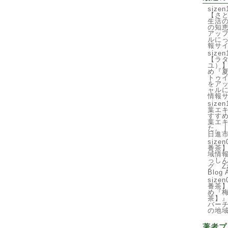
siz
【さ
生活
の知
アップ
ルに
報サ
siz
【ラ
ユ）
め『
トゥ
をアッ
ャル
情報
siz
葉エ
すす
葉エ
た。 
日進
siz
番茶
域情
っし
グ Z
Blog 
siz
番茶
め『
茶】』
バー
の地
著者プ