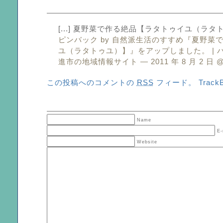
[...] 夏野菜で作る絶品【ラタトゥイユ（ラタトゥユ
ピンバック by
自然派生活のすすめ『夏野菜
ユ（ラタトゥユ）】』をアップしました。 | 
進市の地域情報サイト
— 2011 年 8 月 2 日 
この投稿へのコメントの
RSS
フィード。
Track
Name
E-
Website