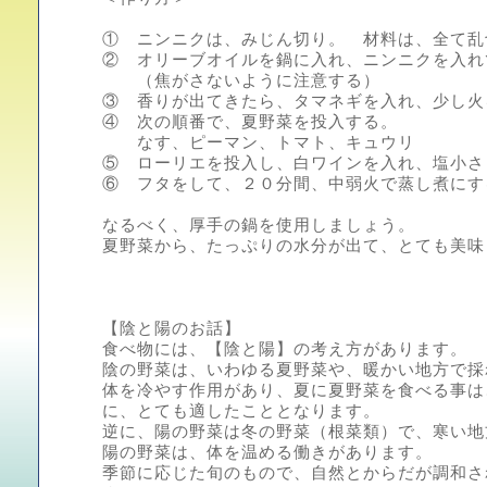
① ニンニクは、みじん切り。 材料は、全て乱
② オリーブオイルを鍋に入れ、ニンニクを入れ
（焦がさないように注意する）
③ 香りが出てきたら、タマネギを入れ、少し火
④ 次の順番で、夏野菜を投入する。
なす、ピーマン、トマト、キュウリ
⑤ ローリエを投入し、白ワインを入れ、塩小さ
⑥ フタをして、２０分間、中弱火で蒸し煮にす
なるべく、厚手の鍋を使用しましょう。
夏野菜から、たっぷりの水分が出て、とても美味
【陰と陽のお話】
食べ物には、【陰と陽】の考え方があります。
陰の野菜は、いわゆる夏野菜や、暖かい地方で採
体を冷やす作用があり、夏に夏野菜を食べる事は
に、とても適したこととなります。
逆に、陽の野菜は冬の野菜（根菜類）で、寒い地
陽の野菜は、体を温める働きがあります。
季節に応じた旬のもので、自然とからだが調和さ