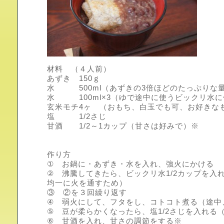
材料 （４人前）
あずき 150ｇ
水 500ml（あずきの3倍ほどのたっぷりな
水 100ml×3（ゆで途中に使うビックリ水に
玄米モチ4ヶ （おもち、白玉でも可、お好きな
塩 1/2さじ
甘酒 1/2～1カップ（甘さは好みで）※
作り方
① お鍋に・あずき・水を入れ、強火にかける
② 沸騰してきたら、ビックリ水1/2カップを入
均一に火を通すため）
③ ②を３回繰り返す
④ 弱火にして、フタをし、コトコト煮る（途中
⑤ 豆が柔らかくなったら、塩1/2さじを入れる
⑥ 甘酒を入れ、甘さの調節をする※