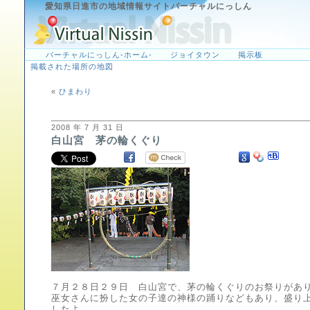
愛知県日進市の地域情報サイトバーチャルにっしん
バーチャルにっしん-ホーム-
ジョイタウン
掲示板
掲載された場所の地図
«
ひまわり
2008 年 7 月 31 日
白山宮 茅の輪くぐり
７月２８日２９日 白山宮で、茅の輪くぐりのお祭りがあ
巫女さんに扮した女の子達の神様の踊りなどもあり、盛り
したよ。