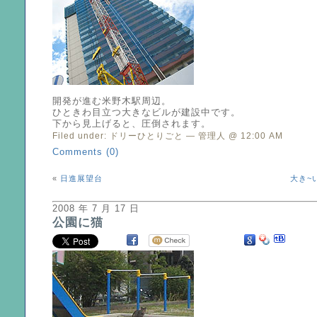
開発が進む米野木駅周辺。
ひときわ目立つ大きなビルが建設中です。
下から見上げると、圧倒されます。
Filed under:
ドリーひとりごと
— 管理人 @ 12:00 AM
Comments (0)
«
日進展望台
大き~
2008 年 7 月 17 日
公園に猫