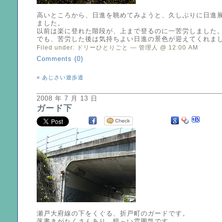
高いところから、日進を眺めてみようと、久しぶりに日進
ました。
以前は楽に登れた階段が、上まで登るのに一苦労しました
でも、苦労した後は気持ちよい日進の景色が迎えてくれま
Filed under:
ドリーひとりごと
— 管理人 @ 12:00 AM
Comments (0)
«
あじさい遊歩道
2008 年 7 月 13 日
ガード下
瀬戸大府線の下をくぐる、折戸町のガードです。
落書きがたくさんあり、暗～い雰囲気です。