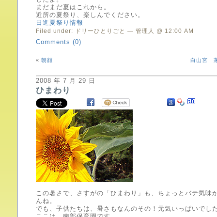
まだまだ夏はこれから。
近所の夏祭り、楽しんでください。
日進夏祭り情報
Filed under:
ドリーひとりごと
— 管理人 @ 12:00 AM
Comments (0)
«
朝顔
白山宮 
2008 年 7 月 29 日
ひまわり
この暑さで、さすがの「ひまわり」も、ちょっとバテ気味
んね。
でも、子供たちは、暑さもなんのその！元気いっぱいでし
ここは、南部保育園です。