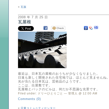
«
瓦版
2008 年 7 月 25 日
瓦屋根
最近は、日本瓦の屋根のおうちが少なくなりました。
日進も新しく開発された住宅地では、ほとんど見ませんね
光が当たる日本瓦は、芸術品のようです。
ここは、出屋敷です。
瓦屋根とバックのビルは、何だか不思議な光景です。
Filed under:
ドリーひとりごと
— 管理人 @ 12:00 AM
Comments (0)
«
日東コミュニティセンター