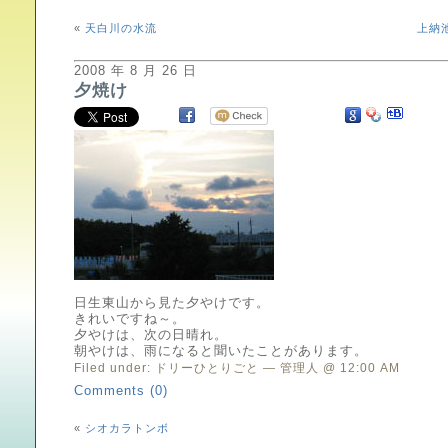
«
天白川の水流
上納
2008 年 8 月 26 日
夕焼け
日生東山から見た夕やけです。
きれいですね～。
夕やけは、次の日晴れ。
朝やけは、雨になると聞いたことがあります。
Filed under:
ドリーひとりごと
— 管理人 @ 12:00 AM
Comments (0)
«
シオカラトンボ