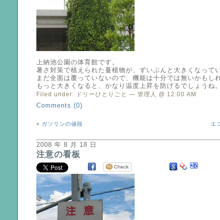
上納池公園の体育館です。
暑さ対策で植えられた蔓植物が、ずいぶんと大きくなって
まだ全面は覆っていないので、機能は十分では無いかもし
もっと大きくなると、かなり温度上昇を防げるでしょうね
Filed under:
ドリーひとりごと
— 管理人 @ 12:00 AM
Comments (0)
«
ガソリンの値段
エ
2008 年 8 月 18 日
注意の看板