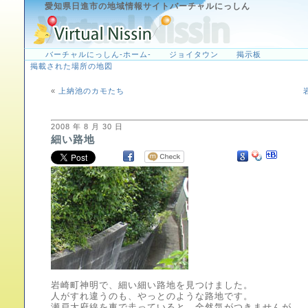
愛知県日進市の地域情報サイトバーチャルにっしん
バーチャルにっしん-ホーム-
ジョイタウン
掲示板
掲載された場所の地図
«
上納池のカモたち
2008 年 8 月 30 日
細い路地
岩崎町神明で、細い細い路地を見つけました。
人がすれ違うのも、やっとのような路地です。
瀬戸大府線を車で走っていると、全然気がつきませんが