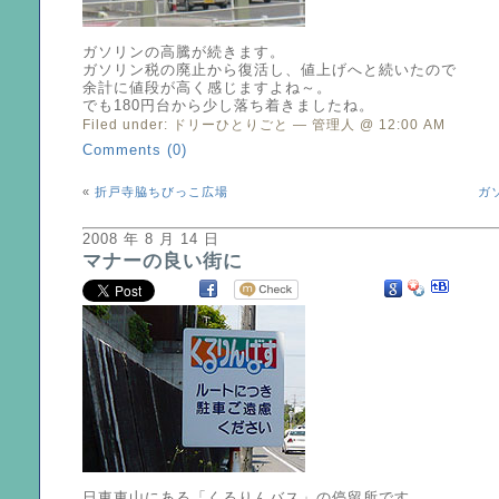
ガソリンの高騰が続きます。
ガソリン税の廃止から復活し、値上げへと続いたので
余計に値段が高く感じますよね～。
でも180円台から少し落ち着きましたね。
Filed under:
ドリーひとりごと
— 管理人 @ 12:00 AM
Comments (0)
«
折戸寺脇ちびっこ広場
ガ
2008 年 8 月 14 日
マナーの良い街に
日東東山にある「くるりんバス」の停留所です。