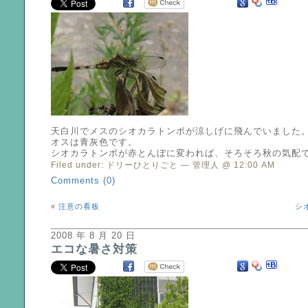
天白川でメスのシオカラトンボが涼しげに飛んでいました
オスは青灰色です。
シオカラトンボが赤とんぼに変われば、そろそろ秋の気配
Filed under:
ドリーひとりごと
— 管理人 @ 12:00 AM
Comments (0)
«
注意の看板
シ
2008 年 8 月 20 日
エコな暑さ対策