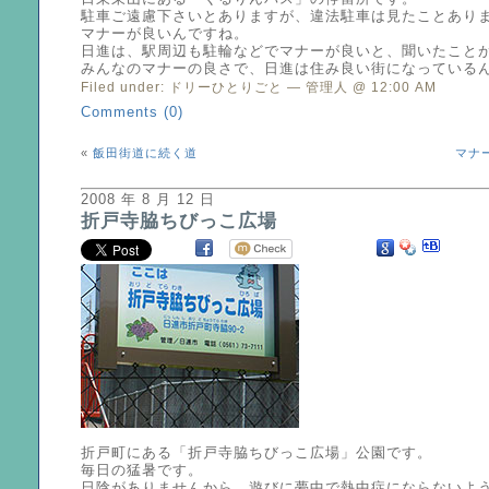
駐車ご遠慮下さいとありますが、違法駐車は見たことあり
マナーが良いんですね。
日進は、駅周辺も駐輪などでマナーが良いと、聞いたこと
みんなのマナーの良さで、日進は住み良い街になっている
Filed under:
ドリーひとりごと
— 管理人 @ 12:00 AM
Comments (0)
«
飯田街道に続く道
マナ
2008 年 8 月 12 日
折戸寺脇ちびっこ広場
折戸町にある「折戸寺脇ちびっこ広場」公園です。
毎日の猛暑です。
日陰がありませんから、遊びに夢中で熱中症にならないよ