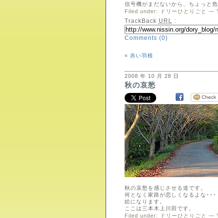
信号機がまだないから、ちょっと危
Filed under:
ドリーひとりごと
— 
TrackBack
URL
:
Comments (0)
«
赤い羽根
2008 年 10 月 28 日
秋の哀愁
秋の哀愁を感じさせる道です。
何となく家路が恋しくなるよな･･･
絵になります。
ここは三本木上川田です。
Filed under:
ドリーひとりごと
— 