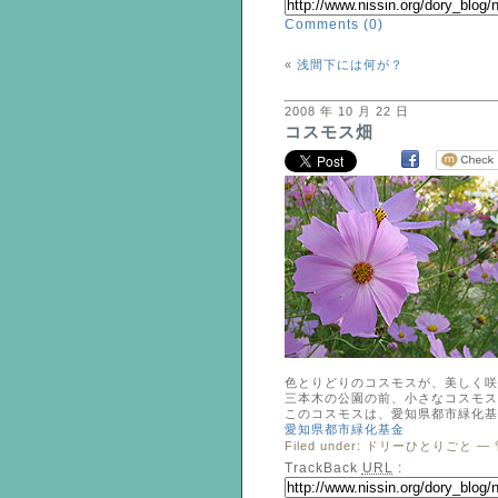
Comments (0)
«
浅間下には何が？
2008 年 10 月 22 日
コスモス畑
色とりどりのコスモスが、美しく咲
三本木の公園の前、小さなコスモス
このコスモスは、愛知県都市緑化基
愛知県都市緑化基金
Filed under:
ドリーひとりごと
— 
TrackBack
URL
: