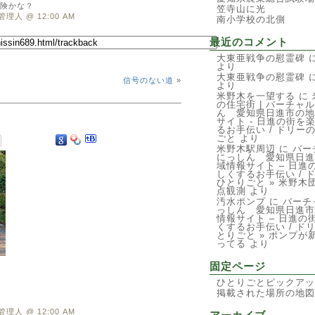
険かな？
笠寺山に光
管理人 @ 12:00 AM
南小学校の北側
最近のコメント
大東亜戦争の慰霊碑
に
より
大東亜戦争の慰霊碑
に
信号のない道
»
より
米野木を一望する
に
の住宅街 | バーチャ
ん 愛知県日進市の地
サイト - 日進の街を
るお手伝い / ドリー
ごと
より
米野木駅周辺
に
バー
にっしん 愛知県日進
域情報サイト – 日進
しくするお手伝い / 
ひとりごと » 米野木
点観測
より
汚水ポンプ
に
バーチ
っしん 愛知県日進市
情報サイト – 日進の
くするお手伝い / ド
とりごと » ポンプが
ってる
より
固定ページ
ひとりごとピックアッ
掲載された場所の地図
管理人 @ 12:00 AM