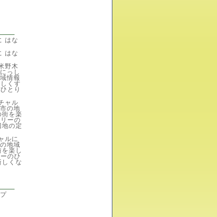
 はな
 はな
米野木
ルにっし
域情報
楽しくす
のひとり
チャル
市の地
の街を楽
ドリーの
団地の定
ャルに
の地域
街を楽し
リーのひ
新しくな
プ