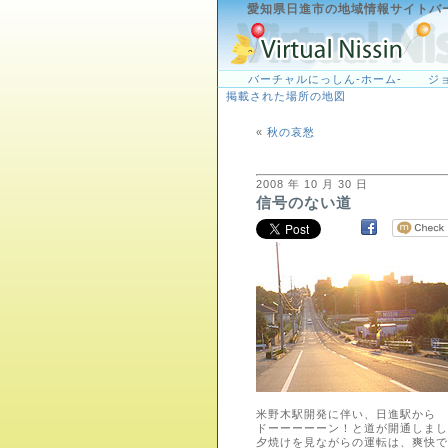
愛知県日進市の地域情報サイトバ
バーチャルにっしん-ホーム-
ジ
掲載された場所の地図
«
秋の哀愁
2008 年 10 月 30 日
信号のない道
米野木駅開発に伴い、日進駅から
ドーーーーーン！と道が開通しまし
夕焼けを見ながらの運転は、爽快です