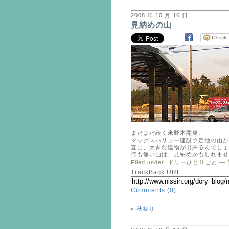
2008 年 10 月 16 日
見納めの山
まだまだ続く米野木開発。
マックスバリュー建設予定地の山が
直に、大きな建物が出来るんでしょ
何も無い山は、見納めかもしれませ
Filed under:
ドリーひとりごと
— 
TrackBack
URL
:
Comments (0)
«
秋祭り