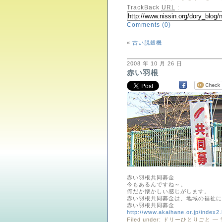
TrackBack
URL
:
Comments (0)
«
古い脱穀機
2008 年 10 月 26 日
赤い羽根
赤い羽根共同募金
今もあるんですね～。
何だか懐かしい感じがします。
赤い羽根共同募金は、地域の福祉に
赤い羽根共同募金
http://www.akaihane.or.jp/index2.
Filed under:
ドリーひとりごと
— 