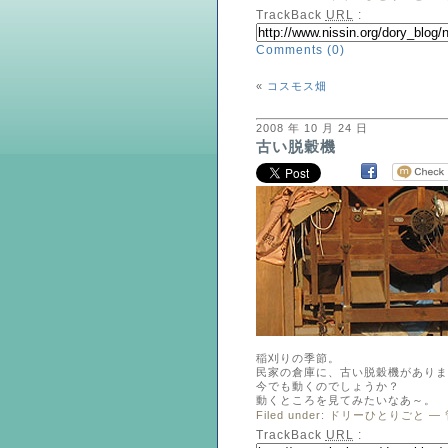
TrackBack
URL
:
Comments (0)
«
コスモス畑
2008 年 10 月 24 日
古い脱穀機
稲刈りの季節。
民家の倉庫に、古い脱穀機がありま
今でも動くのでしょうか？
動くところを見てみたいなあ～。
Filed under:
ドリーひとりごと
— 
TrackBack
URL
: