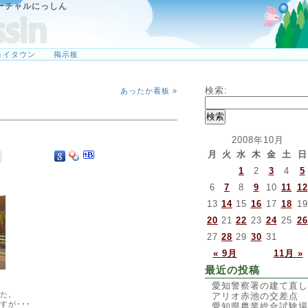
ーチャルにっしん
ョイタウン
掲示板
検索:
あったか看板
»
2008年10月
月
火
水
木
金
土
日
1
2
3
4
5
6
7
8
9
10
11
12
13
14
15
16
17
18
19
20
21
22
23
24
25
26
27
28
29
30
31
« 9月
11月 »
最近の投稿
愛知警察署の建て直し
た。
アリオ赤池の交差点
が･･･
愛知県農業総合試験場