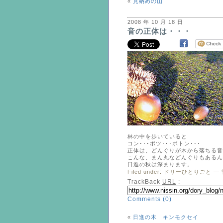
«
見納めの山
2008 年 10 月 18 日
音の正体は・・・
林の中を歩いていると
コン･･･ポツ･･･ポトン･･･
正体は、どんぐりが木から落ちる音
こんな、まん丸などんぐりもあるん
日進の秋は深まります。
Filed under:
ドリーひとりごと
— 
TrackBack
URL
:
Comments (0)
«
日進の木 キンモクセイ